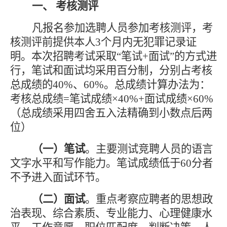
一
、
考核测评
凡报名参加选聘人员参加考核测评，考
核测评前提供本人
3个月内无犯罪记录证
明。
本次招聘考试采取
“笔试+
面试
”的方式进
行，笔试和
面试
均采用百分制，分别占考核
总成绩的
40%、60%。总成绩计算办法为：
考核总成绩=笔试成绩×40%+
面试
成绩
×60%
（总成绩采用四舍五入法精确到小数点后两
位）
（一）
笔试
。
主要测试
竞聘人员的语言
文字水平和写作能力
。笔试成绩低于
60分者
不予进入
面试
环节。
（二）面试
。
重点考察应聘者的思想政
治表现、综合素质、专业能力、心理健康水