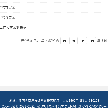
院”培育展示
部”培育展示
工作优秀案例展示
共
5
条记录，
当前第
1
/1页
跳转到
地址：江西省南昌市红谷滩新区明月山大道1599号 邮编：330108
Copyright © 2021~2021 南昌应用技术师范学院-财务处 赣ICP备14004936号