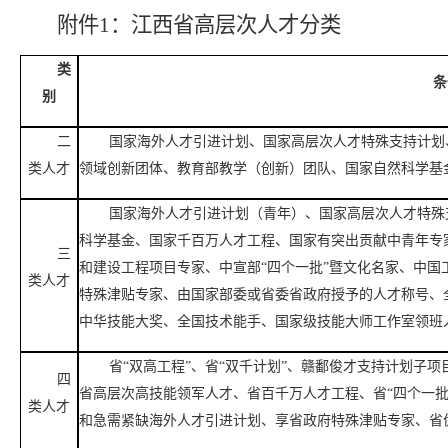
附件
1：
江西省高层次人才分类
类
条
别
二
国家海外人才引进计划、国家高层次人才特殊支持计划
类人才
领域创新团体、教育部教学（创新）团队、国家自然科学基
国家海外人才引进计划（青年）、国家高层次人才特殊
科学基金、国家千百万人才工程、国家有突出贡献中青年专
三
和建设工程项目专家、中宣部
“四个一批”暨文化名家、中
类人才
特殊津贴专家、由国家部委或省委省政府授予的人才称号、
中华技能大奖、全国技术能手、国家级技能大师工作室领班
省
“双高工程”、省“双千计划”、赣鄱俊才支持计划子
四
省高层次高技能领军人才、省百千万人才工程、省“四个一
类人才
和急需紧缺海外人才引进计划、享省政府特殊津贴专家、省