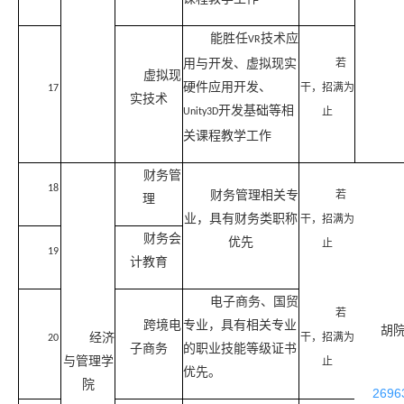
能胜任
技术应
VR
用与开发、虚拟现实
若
虚拟现
硬件应用开发、
干，招满为
17
实技术
开发基础等相
止
Unity3D
关课程教学工作
财务管
18
财务管理相关专
若
理
业，具有财务类职称
干，招满为
财务会
优先
止
19
计教育
电子商务、国贸
若
跨境电
专业，具有相关专业
胡
经济
干，招满为
20
子商务
的职业技能等级证书
与管理学
止
优先。
院
2696