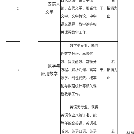
古代汉语、语言学概
若
汉语言
论、古代文学、现当代
干，招满为
2
文学
文学、文学概论、中学
止
语文课程与教学论等相
关课程教学工作。
数学类专业，能胜
任数学分析、高等代
数、复变函数、常微分
若
数学与
方程、解析几何、高等
干，招满为
3
应用数学
数学、线性代数、概率
止
论与数理统计等相关课
程教学工作。
英语类专业，获得
英语专业八级证书，能
胜任综合英语、英语视
听说、英语口语、英语
若
林