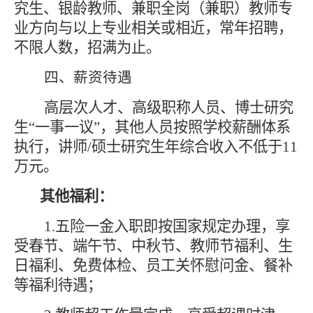
究生、银龄教师、兼职全岗
（兼职）教师专
业方向与以上专业相关或相近，常年招聘，
不限人数
，
招满为止
。
四、
薪资待遇
高层次人才
、
高级职称人员、
博士
研究
生
“
一事一议
”
，其他人员
按照
学校
薪酬体系
执行
，
讲师
/硕士研究生年综合收入不低于11
万元
。
其他福利：
1.
五险一金入职即按国家规定办理
，
享
受春节、端午节、中秋节、教师节福利、
生
日福利、
免费体检、
员工关怀慰问金、
餐补
等福利待遇；