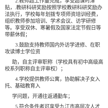
2.教师超工作量完成，享受超课时津
贴，
.
教研
科研奖励按照学校
教研
科研
奖励办
法执行
，
学校每年划拨专项师资培训经费，
组织教师参加培训、学术会议、访学研修
等
。
享受双休、寒暑假及国家法定节假日等
带薪休假
；
3
.鼓励
支持
教师国内外访学进修、在职
攻读博士学位资
助
，
自主评审
职称（学校具有初中高级高
校系列职称自主评审权）；
4
.学校提供教师公寓
，
协助解决子女入
托、基础教育入
学问题，开通往返通勤车
；
5.
符合条件者可享受九江市高层次人才