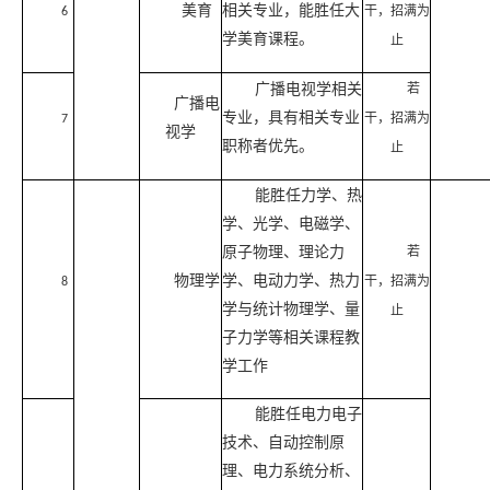
美育
相关专业
，能胜任大
干，招满为
6
学美育课程。
止
广播电视学相关
若
广播电
专业
，具有相关专业
干，招满为
7
视学
职称者优先。
止
能胜任力学、热
学、光学、电磁学、
原子物理、理论力
若
物理学
学、电动力学、热力
干，招满为
8
学与统计物理学、量
止
子力学等相关课程教
学工作
能胜任电力电子
技术、自动控制原
理、电力系统分析、