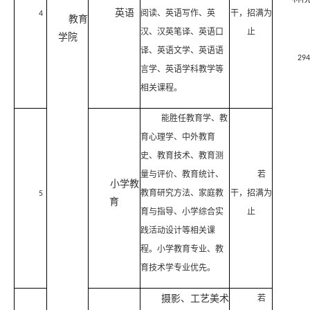
英语
阅读、英语写作、英
干，招满为
4
教育
汉、汉英笔译、英语口
止
学院
译、英语文学、英语语
29
言学、英语学科教学等
相关课程。
能胜任教育学、教
育心理学、中外教育
史、教育技术、教育测
量与评价、教育统计、
若
小学教
教育研究方法、家庭教
干，招满为
5
育
育与指导、小学综合实
止
践活动设计等相关课
程。小学教育专业、教
育技术学专业优先。
摄影、
工艺美术
若