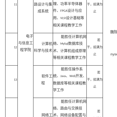
理、功率半导体器
路设计与集
干，招满为
11
件、
设计与应
成系统
FPGA
止
用、
设计基础等
VLSI
相关课程教学工作
魏
电子
能胜任计算机网
若
与信息工
络、
数据库技
计算机
MySql
干，招满为
12
程学院
科学与技术
术、计算机组成原理
nys
止
等相关课程教学工作
能胜任操作系
若
统、
、
开发、
软件工
Java
Web
干，招满为
13
程
数据库等相关课程教
止
学工作
能胜任计算机网
络、路由与交换技
若
网络工
术、网络设备配置与