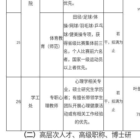
优先。
院
y
田径
足球
体
/
/
操
网球
羽毛球
乒乓
/
/
/
球
健美操专项，获
若
/
体育教
干，招满为
得省级比赛集体前三
25
育（师范）
名，个人比赛前六名
止
者，国家一级运动员
以上者优先。
心理学相关专
叶
业，硕士研究生学历
若
学工
专职心
者；有擅长带领学生
26
干，招满为
处
理教师
团队开展心理健康活
止
动或有相关工作经验
7
的优先。
（二）
高层次人才
、
高级职称、
博士
研