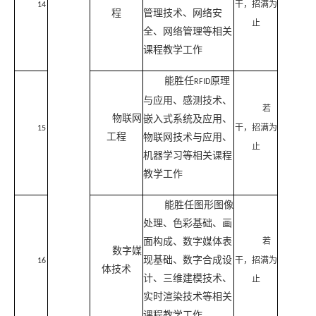
干，招满为
14
程
管理技术、网络安
止
全、网络管理等相关
课程教学工作
能胜任
原理
RFID
与应用、感测技术、
若
物联网
嵌入式系统及应用、
干，招满为
15
工程
物联网技术与应用、
止
机器学习等相关课程
教学工作
能胜任图形图像
处理、色彩基础、画
面构成、数字媒体表
若
数字媒
现基础、数字合成设
干，招满为
16
体技术
计、三维建模技术、
止
实时渲染技术等相关
课程教学工作