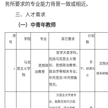
务所要求的专业能力背景一致或相近
。
三、
人才需求
（一）中青年教师
序
计划
学院
专业
其它要求
号
数
哲学大类学科，
包括马克思主义理
马克
若
文院
论、思想政治教育、
思想政
思主义学
干，招满为
1
政治学等相关专业；
治教育
联系邮箱
院
止
中共党员
中共预备
/
党员。
汉语言文学类专
业，能胜任现代汉语、