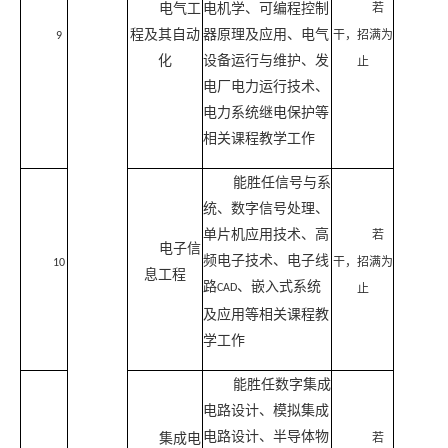
电气工
电机学、可编程控制
若
程及其自动
器原理及应用、电气
干，招满为
9
化
设备运行与维护、发
止
电厂电力运行技术、
电力系统继电保护等
相关课程教学工作
能胜任信号与系
统、数字信号处理、
单片机应用技术、高
若
电子信
频电子技术、电子线
干，招满为
10
息工程
路
、嵌入式系统
CAD
止
及应用等相关课程教
学工作
能胜任数字集成
电路设计、模拟集成
电路设计、半导体物
集成电
若