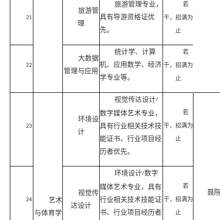
旅游管理专业，
若
旅游管
具有导游资格证优
干，招满为
21
理
先。
止
统计学、计算
若
大数据
机、应用数学、经济
干，招满为
22
管理与应用
学专业等。
止
视觉传达设计
/
数字媒体艺术专业，
若
环境设
具有行业相关技术技
干，招满为
23
计
能证书、行业项目经
止
历者优先。
环境设计
数字
/
媒体艺术专业，具有
若
聂
视觉传
行业相关技术技能证
艺术
干，招满为
24
达设计
书、行业项目经历者
与体育学
止