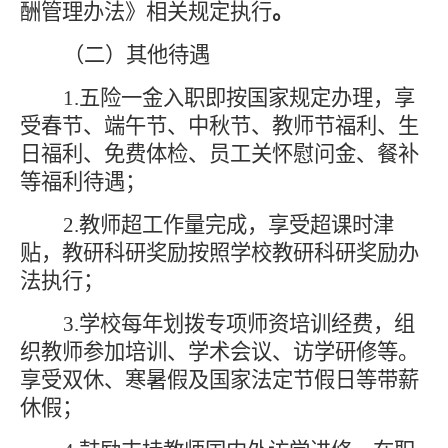
酬管理办法
》
相关规定
执行
。
（
二
）
其他待遇
1.
五险一金入职即按国家规定办理
，
享
受春节、端午节、中秋节、教师节福利、
生
日福利、
免费体检、
员工关怀慰问金、
餐补
等福利待遇；
2.教师超工作量完成，享受超课时津
贴，
教研
科研奖励按照学校
教研
科研
奖励办
法执行
；
3.
学校每年划拨专项师资培训经费，组
织教师参加培训、学术会议、访学研修等
。
享受双休、寒暑假及国家法定节假日等带薪
休假
；