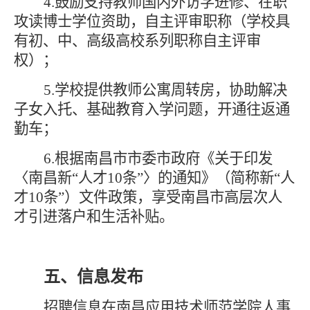
4
.鼓励
支持
教师国内外访学进修、在职
攻读博士学位资
助
，
自主评审
职称（学校具
有初
、
中
、
高级高校系列职称自主评审
权）；
5
.学校提供教师公寓
周转房
，
协助解决
子女入托、基础教育入学问题，开通往返通
勤车
；
6.
根据南昌市市委市政府《关于印发
〈南昌新
“人才10条”〉的通知》（简称新“人
才10条”）文件政策，享受南昌市高层次人
才引进落户和生活补贴
。
五、信息发布
招聘信息在
南昌应用技术师范学院
人事